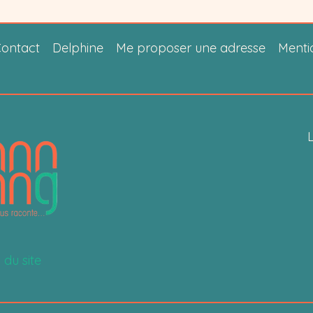
ontact
Delphine
Me proposer une adresse
Menti
L
 du site