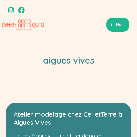
Aller
au
contenu
Menu
aigues vives
Atelier modelage chez Cel etTerre à
Aigues Vives
J’ai testé pour vous un atelier de poterie