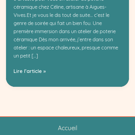
céramique chez Céline, artisane à Aigues-
Vives.Et je vous le dis tout de suite… c’est le
genre de soirée qui fait un bien fou. Une
première immersion dans un atelier de poterie
céramique Dès mon arrivée, j’entre dans son
atelier : un espace chaleureux, presque comme
un petit […]
Atelier
Lire l’article »
modelage
chez
Cel
etTerre
à
Aigues
Accueil
Vives