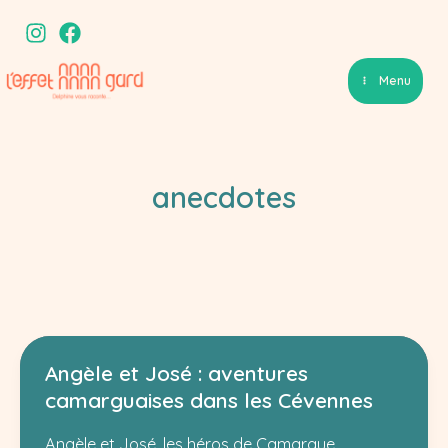
Aller
au
contenu
Menu
anecdotes
Angèle et José : aventures
camarguaises dans les Cévennes
Angèle et José, les héros de Camargue,