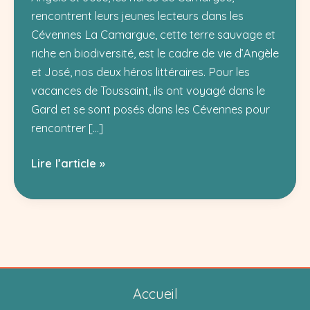
rencontrent leurs jeunes lecteurs dans les
Cévennes La Camargue, cette terre sauvage et
riche en biodiversité, est le cadre de vie d’Angèle
et José, nos deux héros littéraires. Pour les
vacances de Toussaint, ils ont voyagé dans le
Gard et se sont posés dans les Cévennes pour
rencontrer […]
Angèle
Lire l’article »
et
José
:
aventures
camarguaises
dans
Accueil
les