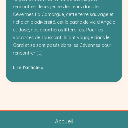
rencontrent leurs jeunes lecteurs dans les
Cévennes La Camargue, cette terre sauvage et
riche en biodiversité, est le cadre de vie d’Angèle
et José, nos deux héros littéraires. Pour les
vacances de Toussaint, ils ont voyagé dans le
Gard et se sont posés dans les Cévennes pour
rencontrer […]
Angèle
Lire l’article »
et
José
:
aventures
camarguaises
dans
Accueil
les