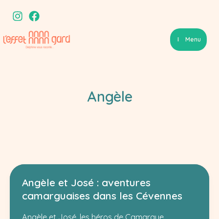
Aller
au
contenu
Menu
Angèle
Angèle et José : aventures
camarguaises dans les Cévennes
Angèle et José, les héros de Camargue,