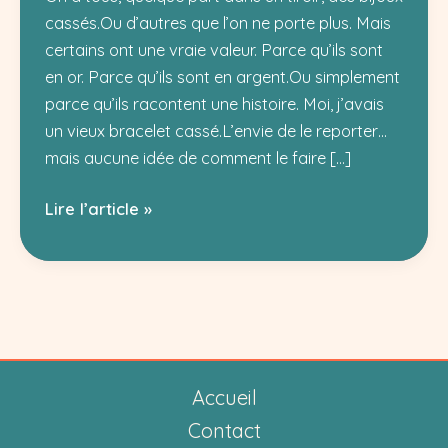
cassés.Ou d’autres que l’on ne porte plus. Mais
certains ont une vraie valeur. Parce qu’ils sont
en or. Parce qu’ils sont en argent.Ou simplement
parce qu’ils racontent une histoire. Moi, j’avais
un vieux bracelet cassé.L’envie de le reporter…
mais aucune idée de comment le faire […]
Réparation
Lire l’article »
de
bijoux
à
Alès
:
j’ai
Accueil
testé
l’Atelier
Contact