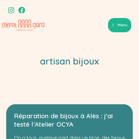
Aller
au
contenu
Menu
artisan bijoux
Réparation de bijoux à Alès : j’ai
testé l’Atelier OCYA
On a tous, quelque part dans un tiroir, des bijoux