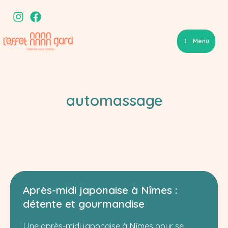
Aller
au
contenu
Menu
automassage
Après-midi japonaise à Nîmes :
détente et gourmandise
Une après-midi japonaise à Nîmes pour se