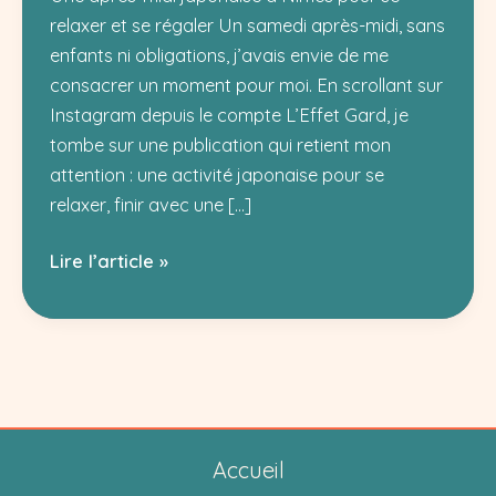
relaxer et se régaler Un samedi après-midi, sans
enfants ni obligations, j’avais envie de me
consacrer un moment pour moi. En scrollant sur
Instagram depuis le compte L’Effet Gard, je
tombe sur une publication qui retient mon
attention : une activité japonaise pour se
relaxer, finir avec une […]
Après-
Lire l’article »
midi
japonaise
à
Nîmes
:
détente
Accueil
et