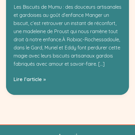
Les Biscuits de Mumu : des douceurs artisanales
et gardoises au goût d’enfance Manger un
biscuit, c’est retrouver un instant de réconfort,
une madeleine de Proust qui nous ramène tout
droit à notre enfance.À Robiac-Rochessadoule,
dans le Gard, Muriel et Eddy font perdurer cette
magie avec leurs biscuits artisanaux gardois
fabriqués avec amour et savoir-faire. […]
Les
Lire l’article »
Biscuits
de
Mumu
:
biscuits
artisanaux