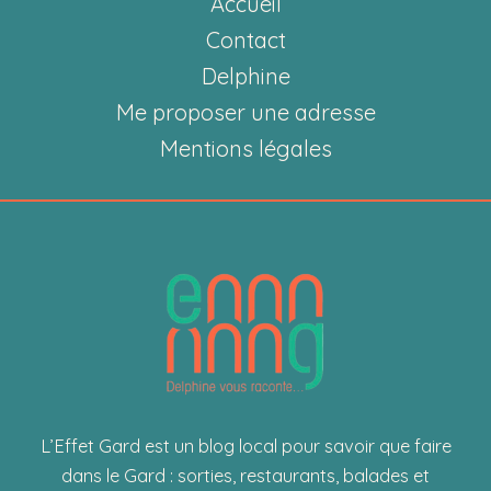
Accueil
gardois
au
Contact
bon
Delphine
goût
Me proposer une adresse
d’enfance”
Mentions légales
L’Effet Gard est un blog local pour savoir que faire
dans le Gard : sorties, restaurants, balades et