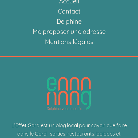
Accueil
gardois
au
Contact
bon
Delphine
goût
Me proposer une adresse
d’enfance”
Mentions légales
L’Effet Gard est un blog local pour savoir que faire
dans le Gard : sorties, restaurants, balades et