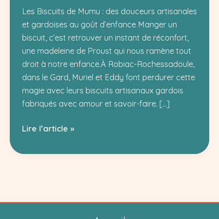
Les Biscuits de Mumu : des douceurs artisanales
et gardoises au goût d’enfance Manger un
biscuit, c’est retrouver un instant de réconfort,
une madeleine de Proust qui nous ramène tout
droit à notre enfance.À Robiac-Rochessadoule,
dans le Gard, Muriel et Eddy font perdurer cette
magie avec leurs biscuits artisanaux gardois
fabriqués avec amour et savoir-faire. […]
Les
Lire l’article »
Biscuits
de
Mumu
:
biscuits
artisanaux