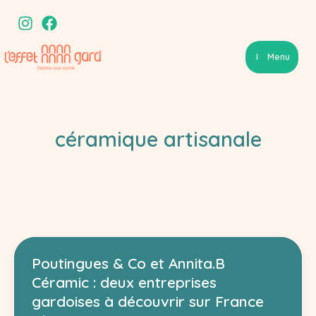
Aller
au
contenu
Menu
céramique artisanale
Poutingues & Co et Annita.B
Céramic : deux entreprises
gardoises à découvrir sur France