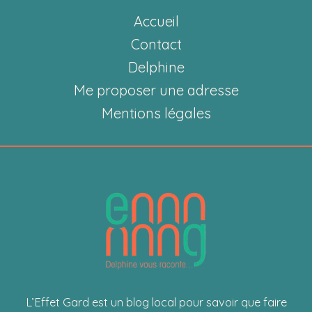
:
Accueil
deux
entreprises
Contact
gardoises
Delphine
à
Me proposer une adresse
découvrir
Mentions légales
sur
France
Bleu
L’Effet Gard est un blog local pour savoir que faire