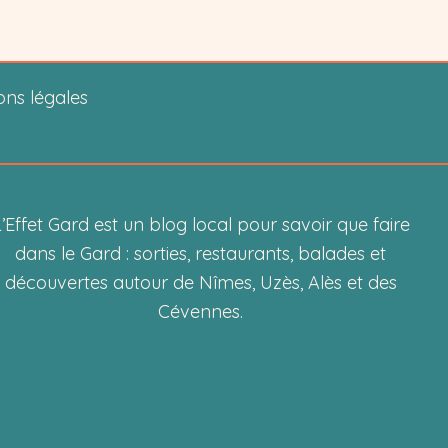
:
la
carte
ons légales
de
fidélité
2.0
pour
soutenir
’Effet Gard est un blog local pour savoir que faire
les
dans le Gard : sorties, restaurants, balades et
commerces
découvertes autour de Nîmes, Uzès, Alès et des
locaux
Cévennes.