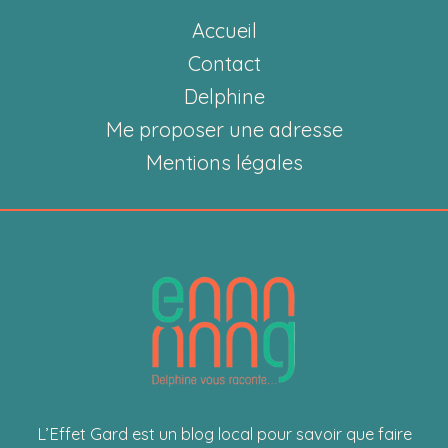
méthode
Accueil
de
Céline
Contact
Braun
Delphine
Debourges
Me proposer une adresse
pour
Mentions légales
mieux
dormir
naturellement
L’Effet Gard est un blog local pour savoir que faire