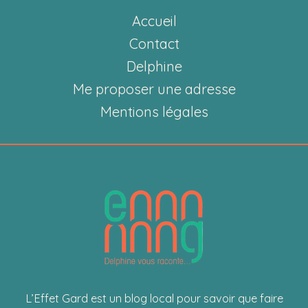
à
Accueil
Anduze
:
Contact
la
Delphine
personnalisation
Me proposer une adresse
d’objets
Mentions légales
made
in
Cévennes
L’Effet Gard est un blog local pour savoir que faire