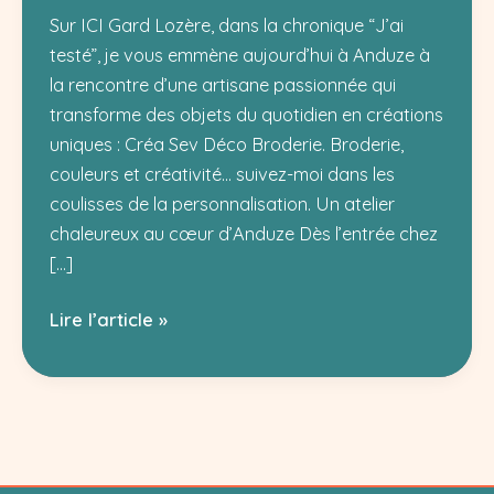
Sur ICI Gard Lozère, dans la chronique “J’ai
testé”, je vous emmène aujourd’hui à Anduze à
la rencontre d’une artisane passionnée qui
transforme des objets du quotidien en créations
uniques : Créa Sev Déco Broderie. Broderie,
couleurs et créativité… suivez-moi dans les
coulisses de la personnalisation. Un atelier
chaleureux au cœur d’Anduze Dès l’entrée chez
[…]
J’ai
Lire l’article »
testé
Créa
Sev
Déco
Broderie