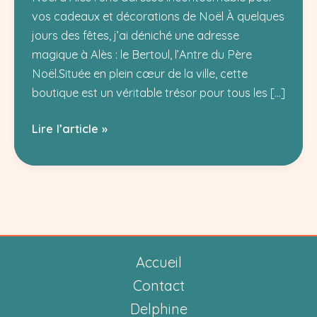
vos cadeaux et décorations de Noël À quelques
jours des fêtes, j’ai déniché une adresse
magique à Alès : le Bertoul, l’Antre du Père
Noël.Située en plein cœur de la ville, cette
boutique est un véritable trésor pour tous les […]
Antre
Lire l’article »
du
Père
Noël
Alès
Accueil
Contact
Delphine