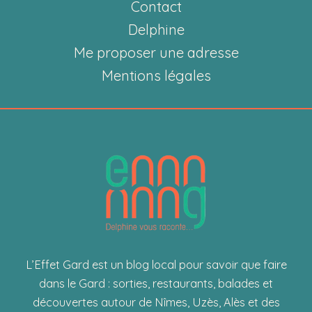
à
Contact
l’honneur
Delphine
sur
Me proposer une adresse
France
Mentions légales
Bleu
Gard
Lozère
L’Effet Gard est un blog local pour savoir que faire
dans le Gard : sorties, restaurants, balades et
découvertes autour de Nîmes, Uzès, Alès et des