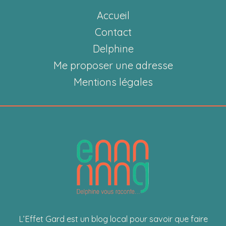
fait
Accueil
voyager
les
Contact
mots
Delphine
et
Me proposer une adresse
les
Mentions légales
histoires
L’Effet Gard est un blog local pour savoir que faire