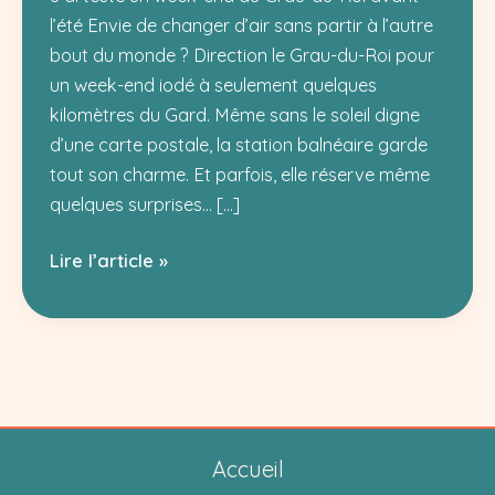
l’été Envie de changer d’air sans partir à l’autre
bout du monde ? Direction le Grau-du-Roi pour
un week-end iodé à seulement quelques
kilomètres du Gard. Même sans le soleil digne
d’une carte postale, la station balnéaire garde
tout son charme. Et parfois, elle réserve même
quelques surprises… […]
J’ai
Lire l’article »
testé
un
week-
end
au
Grau-
Accueil
du-