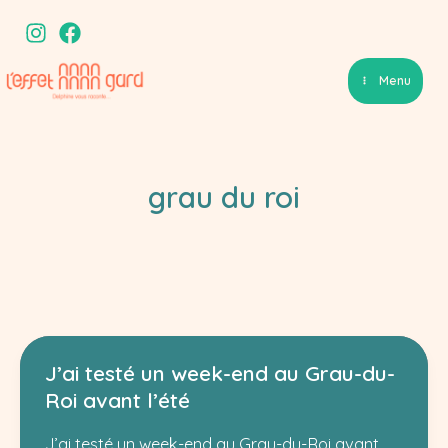
Aller
au
contenu
Menu
grau du roi
J’ai testé un week-end au Grau-du-
Roi avant l’été
J’ai testé un week-end au Grau-du-Roi avant