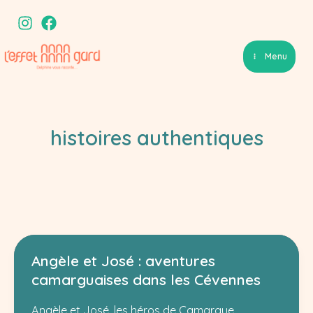
Aller
au
contenu
Menu
histoires authentiques
Angèle et José : aventures
camarguaises dans les Cévennes
Angèle et José, les héros de Camargue,