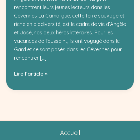
rencontrent leurs jeunes lecteurs dans les
Cévennes La Camargue, cette terre sauvage et
riche en biodiversité, est le cadre de vie d’Angèle
et José, nos deux héros littéraires. Pour les
vacances de Toussaint, ils ont voyagé dans le
Gard et se sont posés dans les Cévennes pour
rencontrer […]
Angèle
Lire l’article »
et
José
:
aventures
camarguaises
dans
Accueil
les