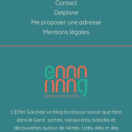
pour
Contact
apprendre
Delphine
à
Me proposer une adresse
bricoler
Mentions légales
facilement
!
L’Effet Gard est un blog local pour savoir que faire
dans le Gard : sorties, restaurants, balades et
découvertes autour de Nîmes, Uzès, Alès et des