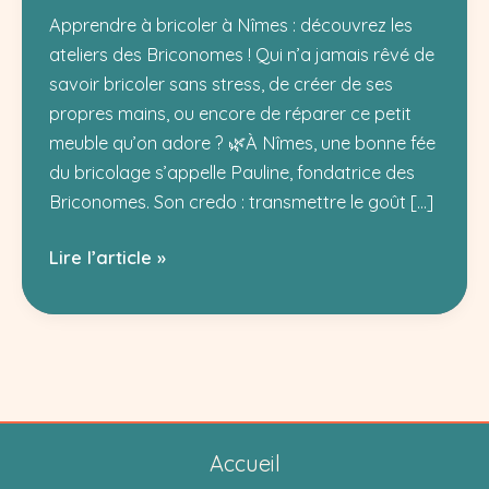
Apprendre à bricoler à Nîmes : découvrez les
ateliers des Briconomes ! Qui n’a jamais rêvé de
savoir bricoler sans stress, de créer de ses
propres mains, ou encore de réparer ce petit
meuble qu’on adore ? 🌿À Nîmes, une bonne fée
du bricolage s’appelle Pauline, fondatrice des
Briconomes. Son credo : transmettre le goût […]
Atelier
Lire l’article »
bricolage
à
Nîmes
:
découvrez
Les
Accueil
Briconomes