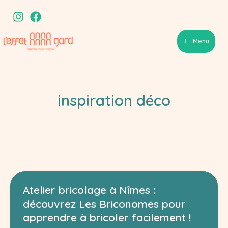
Aller
au
contenu
Menu
inspiration déco
Atelier bricolage à Nîmes :
découvrez Les Briconomes pour
apprendre à bricoler facilement !