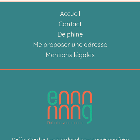
Sanchez
Accueil
nous
fait
Contact
voyager
Delphine
depuis
Me proposer une adresse
notre
Mentions légales
cuisine
L’Effet Gard est un blog local pour savoir que faire