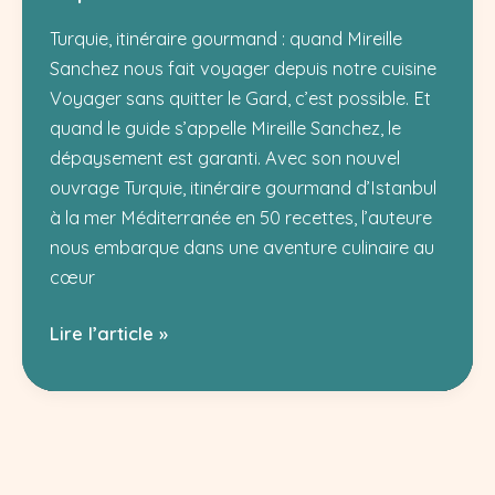
quand
les
Turquie, itinéraire gourmand : quand Mireille
brebis
Sanchez nous fait voyager depuis notre cuisine
deviennent
Voyager sans quitter le Gard, c’est possible. Et
les
quand le guide s’appelle Mireille Sanchez, le
stars
dépaysement est garanti. Avec son nouvel
du
ouvrage Turquie, itinéraire gourmand d’Istanbul
week-
à la mer Méditerranée en 50 recettes, l’auteure
end
nous embarque dans une aventure culinaire au
cœur
Turquie,
Lire l’article »
itinéraire
gourmand
:
quand
Mireille