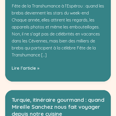
Fête de la Transhumance à l’Espérou : quand les
brebis deviennent les stars du week-end
Chaque année, elles attirent les regards, les
appareils photos et même les embouteillages.
Non, il ne s’agit pas de célébrités en vacances
dans les Cévennes, mais bien des milliers de
brebis qui participent à la célèbre Fête de la
Transhumance […]
Fête
Lire l’article »
de
la
Transhumance
à
Turquie, itinéraire gourmand : quand
l’Espérou
Mireille Sanchez nous fait voyager
:
depuis notre cuisine