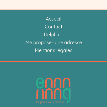
qui
fait
Accueil
voyager
les
Contact
mots
Delphine
et
Me proposer une adresse
les
Mentions légales
histoires