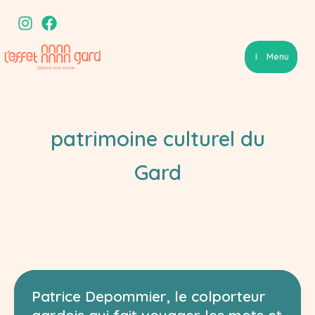
Aller
au
contenu
Menu
patrimoine culturel du
Gard
Patrice Depommier, le colporteur