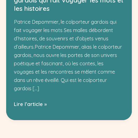
gardois qui fait voyager les mots et
les histoires
Patrice Depommier, le colporteur gardois qui
fait voyager les mots Ses malles débordent
d’histoires, de souvenirs et d’objets venus
d’ailleurs.Patrice Depommier, alias le colporteur
gardois, nous ouvre les portes de son univers
poétique et fascinant, où les contes, les
voyages et les rencontres se mêlent comme
dans un rêve éveillé. Qui est le colporteur
gardois […]
Patrice
Lire l’article »
Depommier,
le
colporteur
gardois