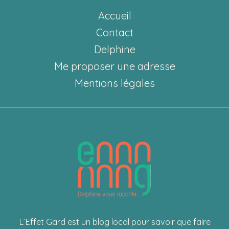
japonais
Accueil
s’invite
dans
Contact
votre
Delphine
intérieur
Me proposer une adresse
Mentions légales
L’Effet Gard est un blog local pour savoir que faire