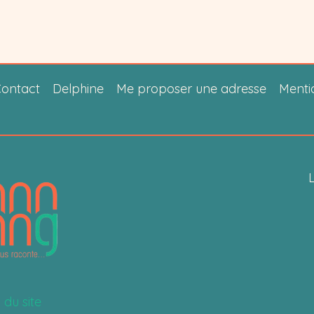
ontact
Delphine
Me proposer une adresse
Menti
L
 du site