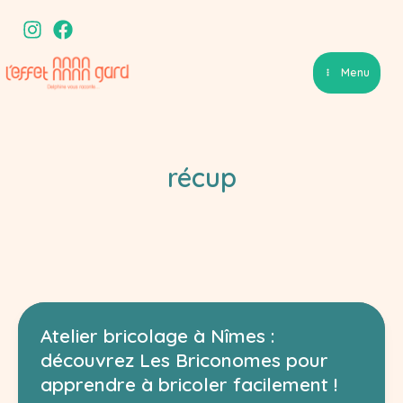
Aller
au
contenu
Menu
récup
Atelier bricolage à Nîmes :
découvrez Les Briconomes pour
apprendre à bricoler facilement !