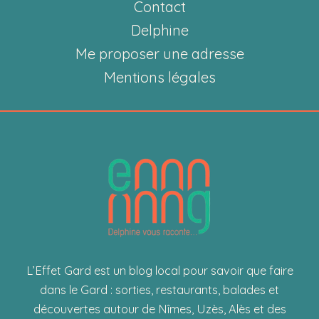
pour
Contact
apprendre
Delphine
à
Me proposer une adresse
bricoler
Mentions légales
facilement
!
L’Effet Gard est un blog local pour savoir que faire
dans le Gard : sorties, restaurants, balades et
découvertes autour de Nîmes, Uzès, Alès et des