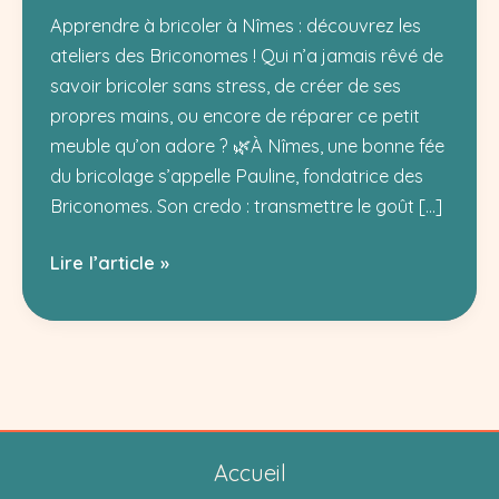
Apprendre à bricoler à Nîmes : découvrez les
ateliers des Briconomes ! Qui n’a jamais rêvé de
savoir bricoler sans stress, de créer de ses
propres mains, ou encore de réparer ce petit
meuble qu’on adore ? 🌿À Nîmes, une bonne fée
du bricolage s’appelle Pauline, fondatrice des
Briconomes. Son credo : transmettre le goût […]
Atelier
Lire l’article »
bricolage
à
Nîmes
:
découvrez
Les
Accueil
Briconomes