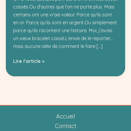
cassés.Ou d’autres que l’on ne porte plus. Mais
certains ont une vraie valeur. Parce qu’ils sont
en or. Parce qu’ils sont en argent.Ou simplement
parce qu’ils racontent une histoire. Moi, j’avais
un vieux bracelet cassé.L’envie de le reporter…
mais aucune idée de comment le faire […]
Réparation
Lire l’article »
de
bijoux
à
Alès
:
j’ai
Accueil
testé
l’Atelier
Contact