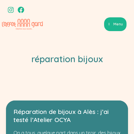
Aller
au
contenu
Menu
réparation bijoux
Réparation de bijoux à Alès : j’ai
testé l’Atelier OCYA
On a tous, quelque part dans un tiroir, des bijoux