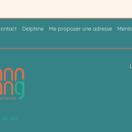
ontact
Delphine
Me proposer une adresse
Menti
L
 du site