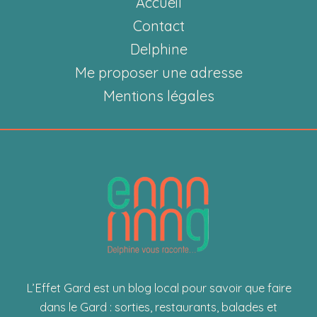
Accueil
savoir-
faire
Contact
artisanal
Delphine
gardois
Me proposer une adresse
repris
Mentions légales
par
un
jeune
couple
passionné
L’Effet Gard est un blog local pour savoir que faire
dans le Gard : sorties, restaurants, balades et