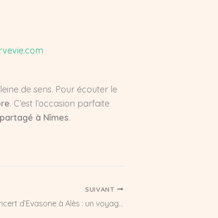
rvevie.com
leine de sens. Pour écouter le
bre
. C’est l’occasion parfaite
l partagé à Nîmes
.
SUIVANT
J’ai testé le concert d’Evasone à Alès : un voyage musical entre les années 90 et 2000