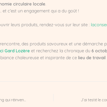
nomie circulaire locale
.
al… et c’est un engagement qui a du goût !
vrir leurs produits, rendez-vous sur leur site :
laconse
lle rencontre, des produits savoureux et une démarche p
Ici Gard Lozère
et recherchez la chronique du
6 octo
biance chaleureuse et inspirante de ce
lieu de travai
Evad Espaces à Nîmes : le coworking qui réinvente votre quotidien pro