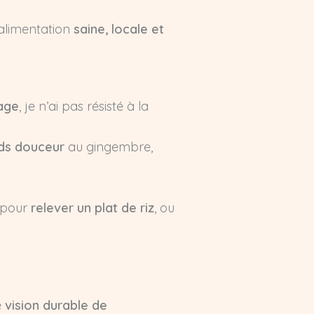
 alimentation
saine, locale et
tage
, je n’ai pas résisté à la
ds douceur
au gingembre,
 pour
relever un plat de riz
, ou
e
vision durable de