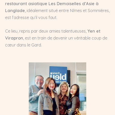
restaurant asiatique Les Demoiselles d’Asie à
Langlade
, idéalement situé entre Nîmes et Sommières,
est l’adresse qu’il vous faut.
Ce lieu, repris par deux amies talentueuses,
Yen et
Virapron
, est en train de devenir un véritable coup de
cœur dans le Gard.