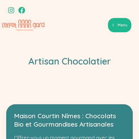
Aller
au
contenu
Menu
Artisan Chocolatier
Maison Courtin Nîmes : Chocolats
Bio et Gourmandises Artisanales
Offrez-vous un moment gourmand avec les