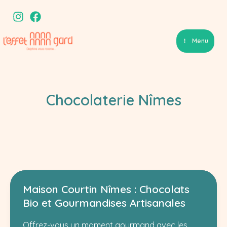
Aller
au
contenu
Menu
Chocolaterie Nîmes
Maison Courtin Nîmes : Chocolats
Bio et Gourmandises Artisanales
Offrez-vous un moment gourmand avec les