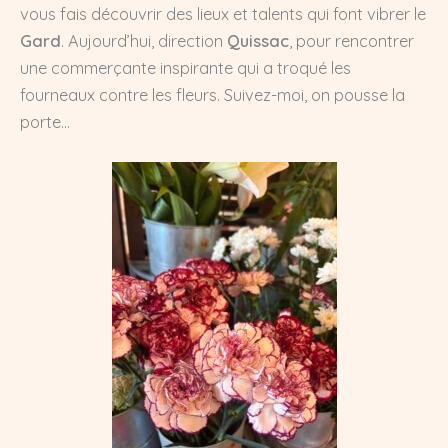
vous fais découvrir des lieux et talents qui font vibrer le
Gard
. Aujourd’hui, direction
Quissac
, pour rencontrer
une commerçante inspirante qui a troqué les
fourneaux contre les fleurs. Suivez-moi, on pousse la
porte…